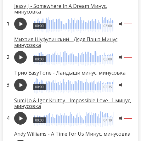
Jessy J - Somewhere In A Dream Минус,
минусовка
00:00
03:00
Михаил Шуфутинский - Дядя Паша Минус,
минусовка
00:00
03:00
Трио EasyTone - Ландыши минус, минусовка
00:00
02:35
Sumi Jo & Igor Krutoy - Impossible Love -1 минус,
минусовка
00:00
04:19
Andy Williams - A Time For Us Минус, минусовка