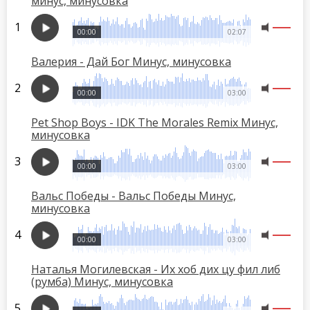
минус, минусовка
00:00
02:07
Валерия - Дай Бог Минус, минусовка
00:00
03:00
Pet Shop Boys - IDK The Morales Remix Минус,
минусовка
00:00
03:00
Вальс Победы - Вальс Победы Минус,
минусовка
00:00
03:00
Наталья Могилевская - Их хоб дих цу фил либ
(румба) Минус, минусовка