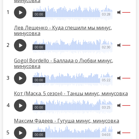
минусовка
00:00
03:28
Лев Лещенко - Куда спешили мы минус,
минусовка
00:00
02:30
Gogol Bordello - Баллада о Любви минус,
минусовка
00:00
05:22
Кот (Маска. 5 сезон) - Танцы минус, минусовка
00:00
03:25
Максим Фадеев - Гугуша минус, минусовка
00:00
04:03