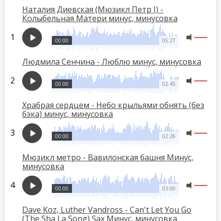
Наталия Диевская (Мюзикл Петр I) -
Колыбельная Матери минус, минусовка
00:00
05:27
Людмила Сенчина - Люблю минус, минусовка
00:00
02:45
Храбрая сердцем - Небо крыльями обнять (без
бэка) минус, минусовка
00:00
02:26
Мюзикл метро - Вавилонская башня Минус,
минусовка
00:00
03:00
Dave Koz, Luther Vandross - Can't Let You Go
(The Sha La Song) Sax Минус, минусовка