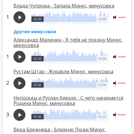
Влада Чупрова - Запала Минус, минусовка
00:00
03:00
Другие минусовки
Александр Малинин - Я тебя не покину Минус,
минусовка
00:00
03:00
Рустам Штар - Журавли Минус, минусовка
00:00
03:00
Непоседы и Руслан Алехно - С чего начинается
Родина Минус, минусовка
00:00
02:22
Вера Брежнева - Близкие Люди Минус,