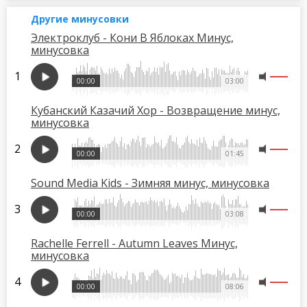
Другие минусовки
Электроклуб - Кони В Яблоках Минус,
минусовка
00:00
03:00
Кубанский Казачий Хор - Возвращение минус,
минусовка
00:00
01:45
Sound Media Kids - Зимняя минус, минусовка
00:00
03:08
Rachelle Ferrell - Autumn Leaves Минус,
минусовка
00:00
08:06