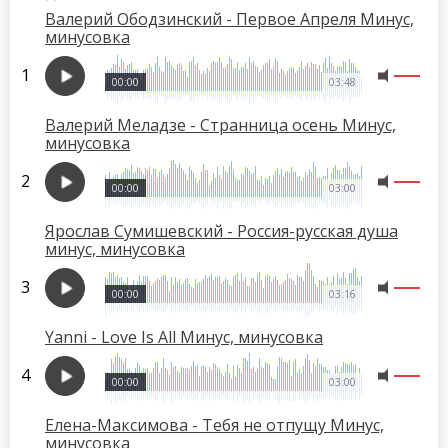
Валерий Ободзинский - Первое Апреля Минус,
минусовка
00:00
03:48
Валерий Меладзе - Странница осень Минус,
минусовка
00:00
03:00
Ярослав Сумишевский - Россия-русская душа
минус, минусовка
00:00
03:16
Yanni - Love Is All Минус, минусовка
00:00
03:00
Елена-Максимова - Тебя не отпущу Минус,
минусовка