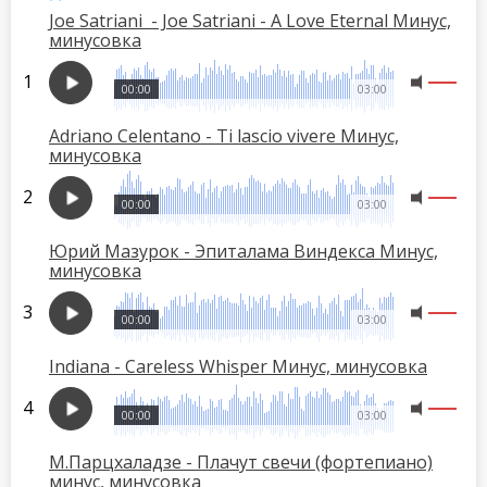
Joe Satriani - Joe Satriani - A Love Eternal Минус,
минусовка
00:00
03:00
Adriano Celentano - Ti lascio vivere Минус,
минусовка
00:00
03:00
Юрий Мазурок - Эпиталама Виндекса Минус,
минусовка
00:00
03:00
Indiana - Careless Whisper Минус, минусовка
00:00
03:00
М.Парцхаладзе - Плачут свечи (фортепиано)
минус, минусовка