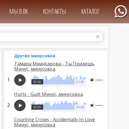
МЫ В ВК
КОНТАКТЫ
КАТАЛОГ
Другие минусовки
Тамара Миансарова - Ты Придешь
Минус, минусовка
00:00
01:45
Hurts - Guilt Минус, минусовка
00:00
03:00
Counting Crows - Accidentally In Love
Минус, минусовка