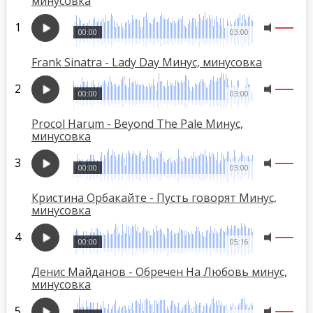
минусовка
00:00
03:00
Frank Sinatra - Lady Day Минус, минусовка
00:00
03:00
Procol Harum - Beyond The Pale Минус,
минусовка
00:00
03:00
Кристина Орбакайте - Пусть говорят Минус,
минусовка
00:00
05:16
Денис Майданов - Обречен На Любовь минус,
минусовка