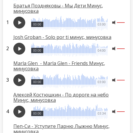
Братья Поздняковы - Мы Дети Минус,
минусовка
00:00
03:00
Josh Groban - Solo por ti минус, минусовка
00:00
04:00
Marla Glen - Marla Glen - Friends Минус,
минусовка
00:00
03:00
Алексей Костюшкин - По дороге на небо
Минус, минусовка
00:00
03:34
Пеп-Си - Уступите Парню Лыжню Минус,
минусовка