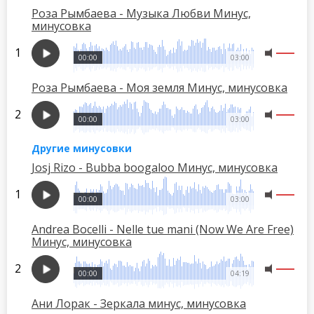
Роза Рымбаева - Музыка Любви Минус,
минусовка
00:00
03:00
Роза Рымбаева - Моя земля Минус, минусовка
00:00
03:00
Другие минусовки
Josj Rizo - Bubba boogaloo Минус, минусовка
00:00
03:00
Andrea Bocelli - Nelle tue mani (Now We Are Free)
Минус, минусовка
00:00
04:19
Ани Лорак - Зеркала минус, минусовка