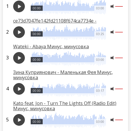
00:00
03:00
ce73d7047fe142fd21108f674ca7734e -
00:00
03:25
Wateki - Abaya Минус, минусовка
00:00
03:00
Зина Куприянович - Маленькая Фея Минус,
минусовка
00:00
03:17
Kato feat. Jon - Turn The Lights Off (Radio Edit)
Минус, минусовка
00:00
03:00