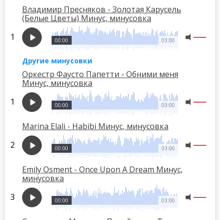
Владимир Пресняков - Золотая Карусель
(Белые Цветы) Минус, минусовка
00:00
03:00
Другие минусовки
Оркестр Фаусто Папетти - Обними меня
Минус, минусовка
00:00
03:00
Marina Elali - Habibi Минус, минусовка
00:00
03:00
Emily Osment - Once Upon A Dream Минус,
минусовка
00:00
03:00