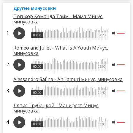
Другие минусовки
Поп-хор Команда Тайм - Мама Минус,
минусовка
00:00
04:23
Romeo and Juliet - What Is A Youth Минус,
минусовка
00:00
03:00
Alessandro Safina - Ah l'amuri минус, минусовка
00:00
04:40
Ляпис Трубецкой - Манифест Минус,
минусовка
00:00
03:00