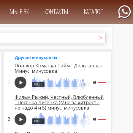
МЫ В ВК
КОНТАКТЫ
КАТАЛОГ
Другие минусовки
Поп-хор Команда Тайм - Дельтаплан
Минус, минусовка
00:00
03:00
Фильм Рыжий, Честный, Влюбленный
- Песенка Лисенка (Мне за хитрость
не надо 4 и 5) минус, минусовка
00:00
02:18