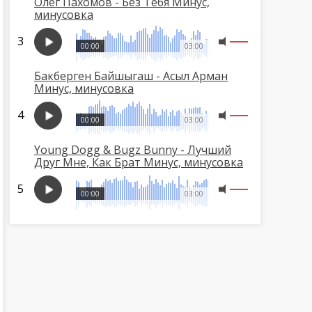
Олег Пахомов - Без Тебя Минус,
минусовка
00:00
03:00
Бакберген Байшыгаш - Асыл Арман
Минус, минусовка
00:00
03:00
Young Dogg & Bugz Bunny - Лучший
Друг Мне, Как Брат Минус, минусовка
00:00
03:00