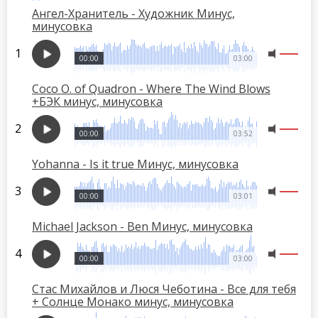
Ангел-Хранитель - Художник Минус,
минусовка
00:00
03:00
Coco O. of Quadron - Where The Wind Blows
+БЭК минус, минусовка
00:00
03:52
Yohanna - Is it true Минус, минусовка
00:00
03:01
Michael Jackson - Ben Минус, минусовка
00:00
03:00
Стас Михайлов и Люся Чеботина - Все для тебя
+ Солнце Монако минус, минусовка