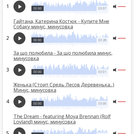
00:00
03:07
Гайтана, Катерина Костюк - Купите Мне
Собаку минус, минусовка
00:00
03:28
За що полюбила - За що полюбила минус,
минусовка
00:00
03:01
Женька (Стоит Средь Лесов Деревенька...)
Минус, минусовка
00:00
03:00
The Dream - featuring Moya Brennan (Rolf
Lovland) минус, минусовка