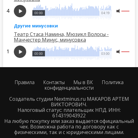
00:00
04:19
Другие минусовки
Театр Стаса Намина, Мюзикл Волосы -
Манчестер Минус, минусовка
00:00
03:00
Правила
Контакты
Мы в ВК
Политика
конфиденциальности
Создатель студии Nextminus.ru МАКАРОВ АРТЕМ
ВИКТОРОВИЧ.
Налоговый статус: плательщик НПД. ИНН:
614319043922
На любую покупку или заказ выдается официальный
чек. Возможна работа по договору как с
физическими, так и с юридическими лицами.