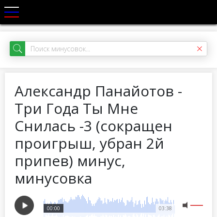
Александр Панайотов -
Три Года Ты Мне
Снилась -3 (сокращен
проигрыш, убран 2й
припев) минус,
минусовка
00:00
03:38