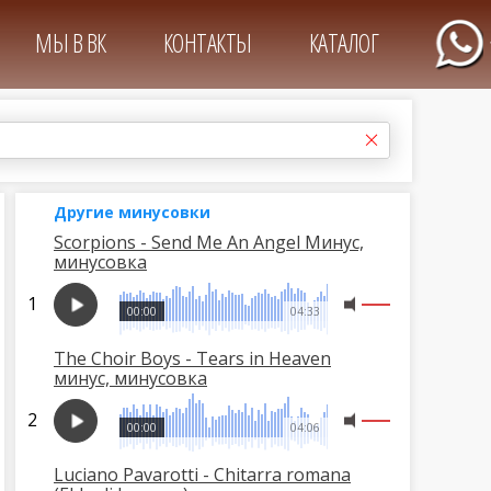
МЫ В ВК
КОНТАКТЫ
КАТАЛОГ
Другие минусовки
Scorpions - Send Me An Angel Минус,
минусовка
00:00
04:33
The Choir Boys - Tears in Heaven
минус, минусовка
00:00
04:06
Luciano Pavarotti - Chitarra romana