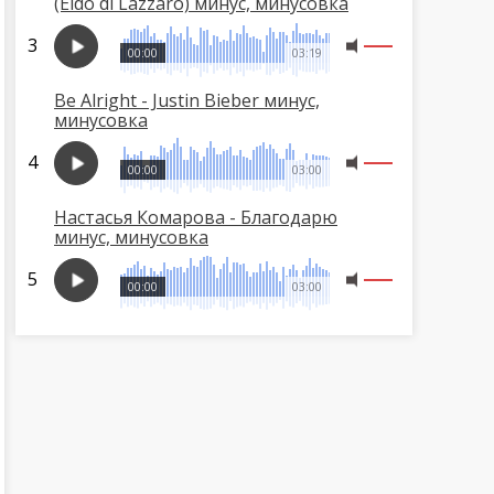
(Eldo di Lazzaro) минус, минусовка
00:00
03:19
Be Alright - Justin Bieber минус,
минусовка
00:00
03:00
Настасья Комарова - Благодарю
минус, минусовка
00:00
03:00