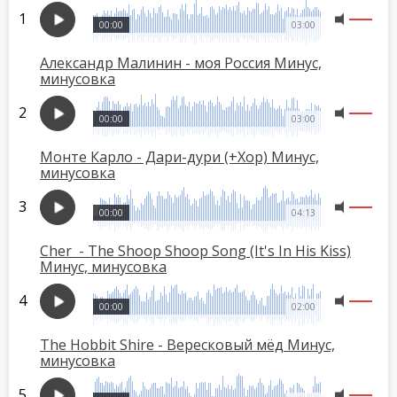
00:00
03:00
Александр Малинин - моя Россия Минус,
минусовка
00:00
03:00
Монте Карло - Дари-дури (+Хор) Минус,
минусовка
00:00
04:13
Cher - The Shoop Shoop Song (It's In His Kiss)
Минус, минусовка
00:00
02:00
The Hobbit Shire - Вересковый мёд Минус,
минусовка