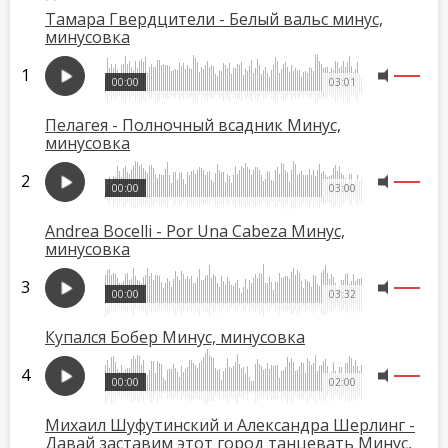
Тамара Гвердцители - Белый вальс минус,
минусовка
00:00
03:01
Пелагея - Полночный всадник Минус,
минусовка
00:00
03:00
Andrea Bocelli - Por Una Cabeza Минус,
минусовка
00:00
03:32
Купался Бобер Минус, минусовка
00:00
02:00
Михаил Шуфутинский и Александра Шерлинг -
Давай заставим этот город танцевать Минус,