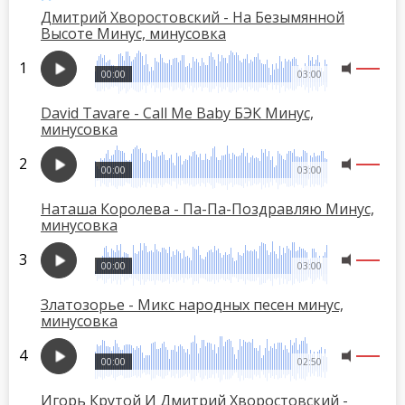
Дмитрий Хворостовский - На Безымянной
Высоте Минус, минусовка
00:00
03:00
David Tavare - Call Me Baby БЭК Минус,
минусовка
00:00
03:00
Наташа Королева - Па-Па-Поздравляю Минус,
минусовка
00:00
03:00
Златозорье - Микс народных песен минус,
минусовка
00:00
02:50
Игорь Крутой И Дмитрий Хворостовский -