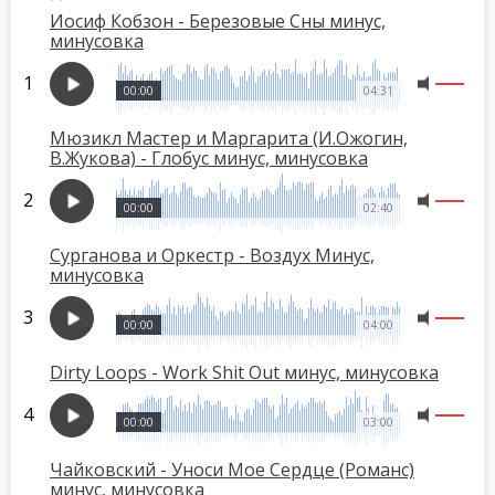
Иосиф Кобзон - Березовые Сны минус,
минусовка
00:00
04:31
Мюзикл Мастер и Маргарита (И.Ожогин,
В.Жукова) - Глобус минус, минусовка
00:00
02:40
Сурганова и Оркестр - Воздух Минус,
минусовка
00:00
04:00
Dirty Loops - Work Shit Out минус, минусовка
00:00
03:00
Чайковский - Уноси Мое Сердце (Романс)
минус, минусовка