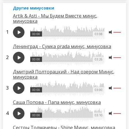
Другие минусовки
Artik & Asti - Мы Будем Вместе минус,
минусовка
00:00
03:08
Ленинград - Сумка prada минус, минусовка
00:00
03:26
Дмитрий Полторацкий - Над озером Минус,
минусовка
00:00
03:00
Саша Попова - Папа минус, минусовка
00:00
03:10
Сестры Толмачевы - Shine Минус, минусовка