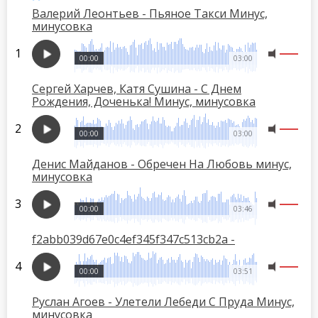
Валерий Леонтьев - Пьяное Такси Минус,
минусовка
00:00
03:00
Сергей Харчев, Катя Сушина - С Днем
Рождения, Доченька! Минус, минусовка
00:00
03:00
Денис Майданов - Обречен На Любовь минус,
минусовка
00:00
03:46
f2abb039d67e0c4ef345f347c513cb2a -
00:00
03:51
Руслан Агоев - Улетели Лебеди С Пруда Минус,
минусовка