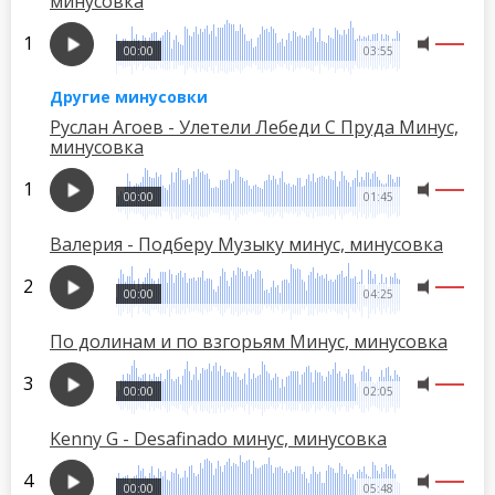
минусовка
00:00
03:55
Другие минусовки
Руслан Агоев - Улетели Лебеди С Пруда Минус,
минусовка
00:00
01:45
Валерия - Подберу Музыку минус, минусовка
00:00
04:25
По долинам и по взгорьям Минус, минусовка
00:00
02:05
Kenny G - Desafinado минус, минусовка
00:00
05:48