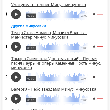
Уматурман - теннис Минус, минусовка
00:00
03:00
Другие минусовки
Театр Стаса Намина, Мюзикл Волосы -
Манчестер Минус, минусовка
00:00
03:00
Тамара Синявская (Даргомыжский) - Первая
песня Лауры из оперы Каменный Гость минус,
минусовка
00:00
02:01
Валерия - Небо звездами Минус, минусовка
00:00
03:00