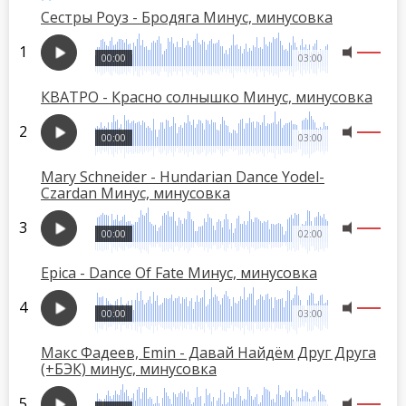
Сестры Роуз - Бродяга Минус, минусовка
00:00
03:00
КВАТРО - Красно солнышко Минус, минусовка
00:00
03:00
Mary Schneider - Hundarian Dance Yodel-
Czardan Минус, минусовка
00:00
02:00
Epica - Dance Of Fate Минус, минусовка
00:00
03:00
Макс Фадеев, Emin - Давай Найдём Друг Друга
(+БЭК) минус, минусовка