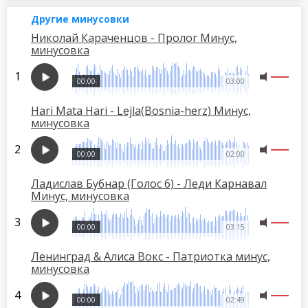
Другие минусовки
Николай Караченцов - Пролог Минус,
минусовка
00:00
03:00
Hari Mata Hari - Lejla(Bosnia-herz) Минус,
минусовка
00:00
02:00
Ладислав Бубнар (Голос 6) - Леди Карнавал
Минус, минусовка
00:00
03:15
Ленинград & Алиса Вокс - Патриотка минус,
минусовка
00:00
02:49