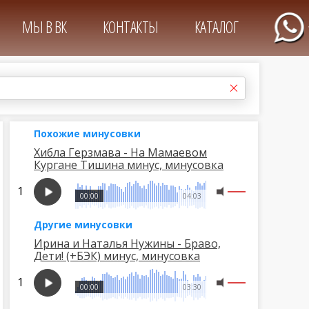
МЫ В ВК
КОНТАКТЫ
КАТАЛОГ
Похожие минусовки
Хибла Герзмава - На Мамаевом
Кургане Тишина минус, минусовка
00:00
04:03
Другие минусовки
Ирина и Наталья Нужины - Браво,
Дети! (+БЭК) минус, минусовка
00:00
03:30