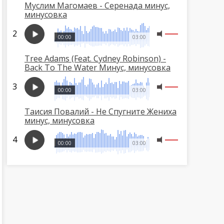
Муслим Магомаев - Серенада минус,
минусовка
00:00
03:00
Tree Adams (Feat. Cydney Robinson) -
Back To The Water Минус, минусовка
00:00
03:00
Таисия Повалий - Не Спугните Жениха
минус, минусовка
00:00
03:00