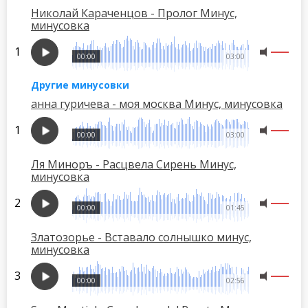
Николай Караченцов - Пролог Минус,
минусовка
00:00
03:00
Другие минусовки
анна гуричева - моя москва Минус, минусовка
00:00
03:00
Ля Миноръ - Расцвела Сирень Минус,
минусовка
00:00
01:45
Златозорье - Вставало солнышко минус,
минусовка
00:00
02:56