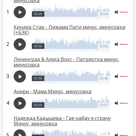
минусовка
00:00
03:04
Киндер Стар - Пижама Пати минус, минусовка
(+БЭК)
00:00
03:02
Ленинград & Алиса Вокс - Патриотка минус,
минусовка
00:00
02:49
Анири - Мама Минус, минусовка
00:00
02:57
Надежда Кадышева - Где найду я страну
Минус, минусовка