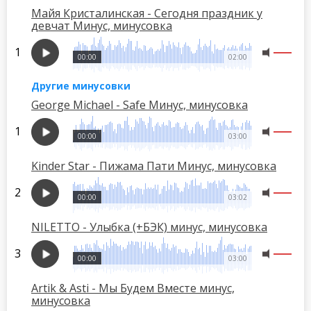
Майя Кристалинская - Сегодня праздник у
девчат Минус, минусовка
00:00
02:00
Другие минусовки
George Michael - Safe Минус, минусовка
00:00
03:00
Kinder Star - Пижама Пати Минус, минусовка
00:00
03:02
NILETTO - Улыбка (+БЭК) минус, минусовка
00:00
03:00
Artik & Asti - Мы Будем Вместе минус,
минусовка