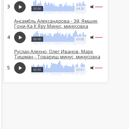
00:00
04:20
Ансамбль Александрова - Эй, Ямщик
Гони-Ка К Яру Минус, минусовка
00:00
03:00
Руслан Алехно, Олег Иванов, Марк
Тишман - Товарищ минус, минусовка
00:00
03:01