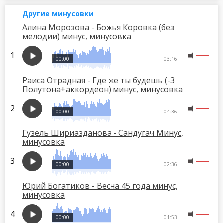
Другие минусовки
Алина Морозова - Божья Коровка (без
мелодии) минус, минусовка
00:00
03:16
Раиса Отрадная - Где же ты будешь (-3
Полутона+аккордеон) минус, минусовка
00:00
04:36
Гузель Шириазданова - Сандугач Минус,
минусовка
00:00
02:36
Юрий Богатиков - Весна 45 года минус,
минусовка
00:00
01:53