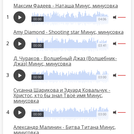
Максим Фадеев - Наташа Минус, минусовка
00:00
04:06
Amy Diamond - Shooting star Минус, минусовка
00:00
03:41
Д. Чураков - Волшебный Джаз (Волшебник-
Джаз) Минус, минусовка
00:00
03:00
Сусанна Шарикова и Эдуард Ковальчук -
Христос, кто бы знал Твоё имя Минус,
минусовка
00:00
03:00
Александр Малинин - Битва Титана Минус,
минусовка