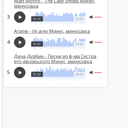
Matt Monro - The Lady Smiles Минус,
минусовка
00:00
02:00
Arame - Im arev Минус, минусовка
00:00
03:00
Дина Дурбин - Песни из ф-ма Сестра
его дворецкого Минус, минусовка
00:00
05:23