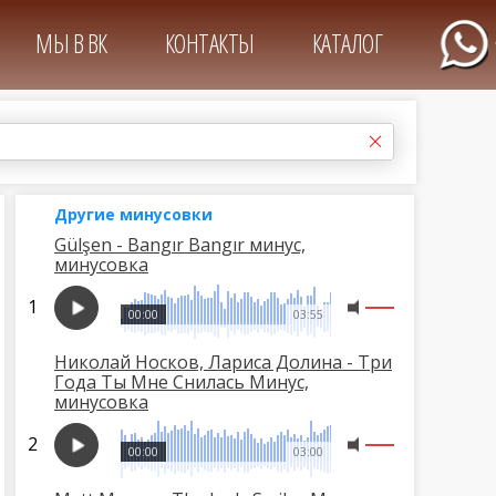
МЫ В ВК
КОНТАКТЫ
КАТАЛОГ
Другие минусовки
Gülşen - Bangır Bangır минус,
минусовка
00:00
03:55
Николай Носков, Лариса Долина - Три
Года Ты Мне Снилась Минус,
минусовка
00:00
03:00