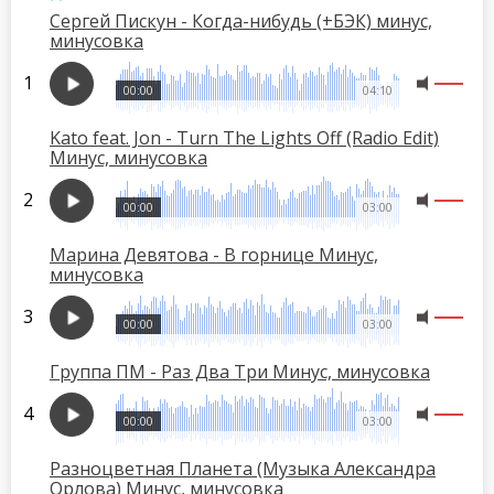
Сергей Пискун - Когда-нибудь (+БЭК) минус,
минусовка
00:00
04:10
Kato feat. Jon - Turn The Lights Off (Radio Edit)
Минус, минусовка
00:00
03:00
Марина Девятова - В горнице Минус,
минусовка
00:00
03:00
Группа ПМ - Раз Два Три Минус, минусовка
00:00
03:00
Разноцветная Планета (Музыка Александра
Орлова) Минус, минусовка