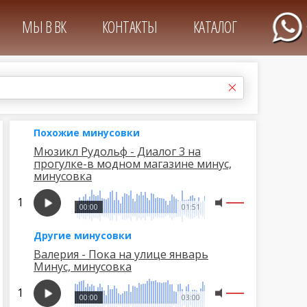
МЫ В ВК
КОНТАКТЫ
КАТАЛОГ
Похожие минусовки
Мюзикл Рудольф - Диалог 3 на
прогулке-в модном магазине минус,
минусовка
00:00
01:51
Другие минусовки
Валерия - Пока на улице январь
Минус, минусовка
00:00
03:00