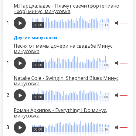
М.Парцхаладзе - Плачут свечи (фортепиано
+хор) минус, минусовка
00:00
03:13
Другие минусовки
Песня от мамы дочери на свадьбе Минус,
минусовка
00:00
03:00
Natalie Cole - Swingin' Shepherd Blues Минус,
минусовка
00:00
03:00
Роман Архипов - Everything I Do минус,
минусовка
00:00
03:16