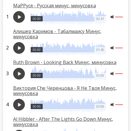
МаРРуся - Русская минус, минусовка
00:00
02:41
Алишер Каримов - Табалмаисy Минус,
минусовка
00:00
01:45
Ruth Brown - Looking Back Минус, минусовка
00:00
03:00
Виктория Che Черенцова - Я Не Твоя Минус,
минусовка
00:00
03:00
Al Hibbler - After The Lights Go Down Минус,
минусовка