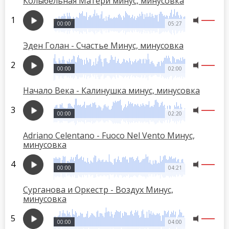
Колыбельная Матери минус, минусовка
00:00
05:27
Эден Голан - Счастье Минус, минусовка
00:00
02:00
Начало Века - Калинушка минус, минусовка
00:00
02:20
Adriano Celentano - Fuoco Nel Vento Минус,
минусовка
00:00
04:21
Сурганова и Оркестр - Воздух Минус,
минусовка
00:00
04:00