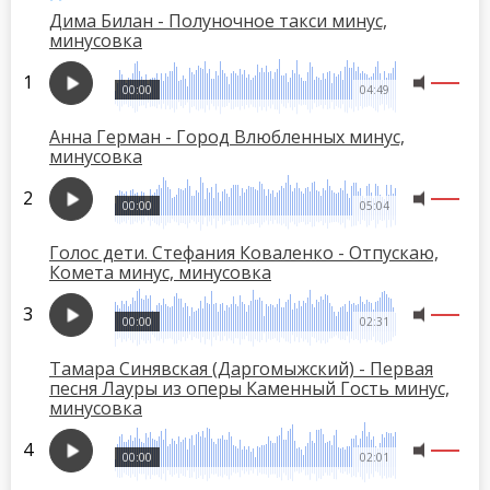
Дима Билан - Полуночное такси минус,
минусовка
00:00
04:49
Анна Герман - Город Влюбленных минус,
минусовка
00:00
05:04
Голос дети. Стефания Коваленко - Отпускаю,
Комета минус, минусовка
00:00
02:31
Тамара Синявская (Даргомыжский) - Первая
песня Лауры из оперы Каменный Гость минус,
минусовка
00:00
02:01