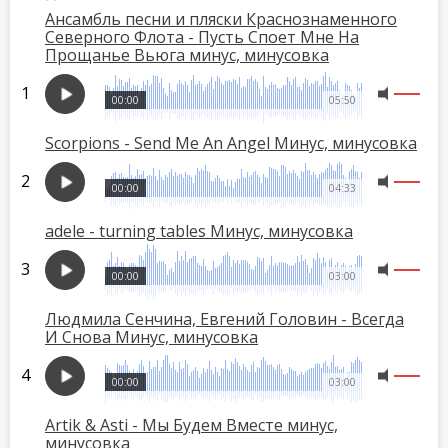
Ансамбль песни и пляски Краснознаменного
Северного Флота - Пусть Споет Мне На
Прощанье Вьюга минус, минусовка
00:00
05:50
Scorpions - Send Me An Angel Минус, минусовка
00:00
04:33
adele - turning tables Минус, минусовка
00:00
03:00
Людмила Сенчина, Евгений Головин - Всегда
И Снова Минус, минусовка
00:00
03:00
Artik & Asti - Мы Будем Вместе минус,
минусовка