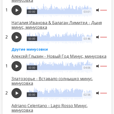
минусовка
00:00
03:01
Наталия Иванова & Балаган Лимитед - Дыня
минус, минусовка
00:00
03:46
Другие минусовки
Алексей Глызин - Новый Год Минус, минусовка
00:00
04:06
Златозорье - Вставало солнышко минус,
минусовка
00:00
02:56
Adriano Celentano - Lago Rosso Минус,
минусовка