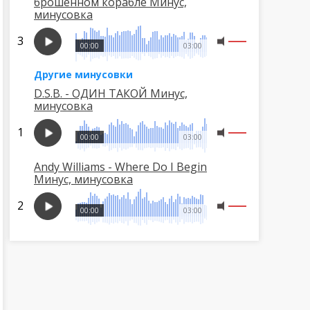
брошенном корабле Минус,
минусовка
00:00
03:00
Другие минусовки
D.S.B. - ОДИН ТАКОЙ Минус,
минусовка
00:00
03:00
Andy Williams - Where Do I Begin
Минус, минусовка
00:00
03:00