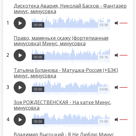
Дискотека Авария, Николай Басков - Фантазёр
минус, минусовка
00:00
03:58
Право, маменьке скажу (фортепианная
минусовка) Минус, минусовка
00:00
05:16
Татьяна Буланова - Матушка-Россия (+БЭК)
минус, минусовка
00:00
04:06
Зоя РОЖДЕСТВЕНСКАЯ - На катке Минус,
минусовка
00:00
01:00
Владимир Высоцкий - Я Не Люблю Минус,