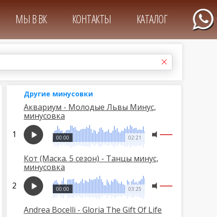
МЫ В ВК
КОНТАКТЫ
КАТАЛОГ
Другие минусовки
Аквариум - Молодые Львы Минус,
минусовка
00:00
02:21
Кот (Маска. 5 сезон) - Танцы минус,
минусовка
00:00
03:25
Andrea Bocelli - Gloria The Gift Of Life