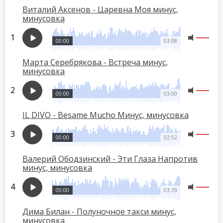
Виталий Аксенов - Царевна Моя минус,
минусовка
00:00
03:08
Марта Серебрякова - Встреча минус,
минусовка
00:00
03:00
IL DIVO - Besame Mucho Минус, минусовка
00:00
02:52
Валерий Ободзинский - Эти Глаза Напротив
минус, минусовка
00:00
03:29
Дима Билан - Полуночное такси минус,
минусовка